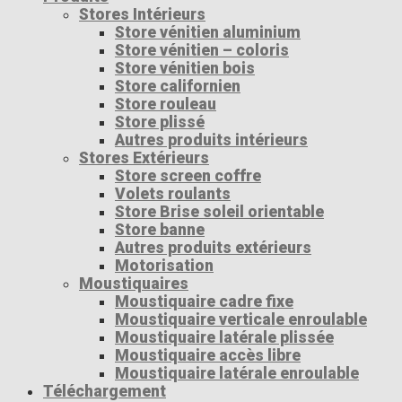
Stores Intérieurs
Store vénitien aluminium
Store vénitien – coloris
Store vénitien bois
Store californien
Store rouleau
Store plissé
Autres produits intérieurs
Stores Extérieurs
Store screen coffre
Volets roulants
Store Brise soleil orientable
Store banne
Autres produits extérieurs
Motorisation
Moustiquaires
Moustiquaire cadre fixe
Moustiquaire verticale enroulable
Moustiquaire latérale plissée
Moustiquaire accès libre
Moustiquaire latérale enroulable
Téléchargement