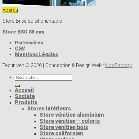
Aperçu
Store Brise soleil orientable
Store BSO 88 mm
Partenaires
CGV
Mentions Légales
Techniven © 2026 | Conception & Design Web :
NooFactory
Recherche
pour :
Accueil
Société
Produits
Stores Intérieurs
Store vénitien aluminium
Store vénitien – coloris
Store vénitien bois
Store californien