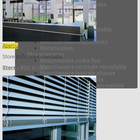
Autres produits intérieurs
Stores Extérieurs
Store screen coffre
Volets roulants
Store Brise soleil orientable
Store banne
Autres produits extérieurs
Aperçu
Motorisation
Moustiquaires
Store Brise soleil orientable
Moustiquaire cadre fixe
Moustiquaire verticale enroulable
Stores BSO 80 mm
Moustiquaire latérale plissée
Moustiquaire accès libre
Moustiquaire latérale enroulable
Téléchargement
25 ans
Actualités
Contact
Recherche
pour :