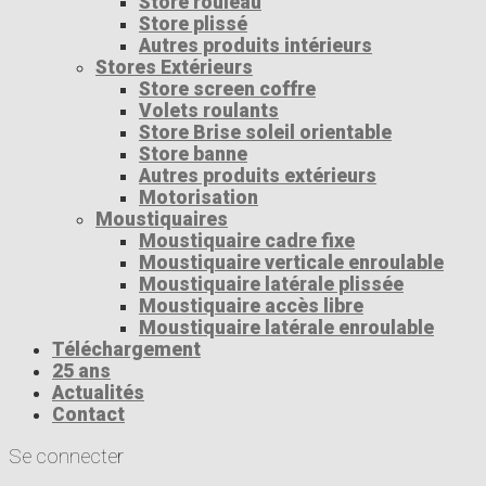
Store rouleau
Store plissé
Autres produits intérieurs
Stores Extérieurs
Store screen coffre
Volets roulants
Store Brise soleil orientable
Store banne
Autres produits extérieurs
Motorisation
Moustiquaires
Moustiquaire cadre fixe
Moustiquaire verticale enroulable
Moustiquaire latérale plissée
Moustiquaire accès libre
Moustiquaire latérale enroulable
Téléchargement
25 ans
Actualités
Contact
Se connecter