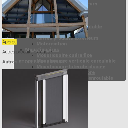
Autres produits intérieurs
Stores Extérieurs
Store screen coffre
Volets roulants
Store Brise soleil orientable
Store banne
Autres produits extérieurs
Aperçu
Motorisation
Moustiquaires
Autres produits extérieurs
Moustiquaire cadre fixe
Moustiquaire verticale enroulable
Autres STORES EXTERIEURS
Moustiquaire latérale plissée
Moustiquaire accès libre
Moustiquaire latérale enroulable
Téléchargement
25 ans
Actualités
Contact
Recherche
pour :