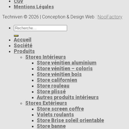
CGV
Mentions Légales
Techniven © 2026 | Conception & Design Web :
NooFactory
Recherche
pour :
Accueil
Société
Produits
Stores Intérieurs
Store vénitien aluminium
Store vénitien – coloris
Store vénitien bois
Store californien
Store rouleau
Store plissé
Autres produits intérieurs
Stores Extérieurs
Store screen coffre
Volets roulants
Store Brise soleil orientable
Store banne