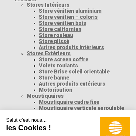
Stores Intérieurs
Store vénitien aluminium
Store vénitien – coloris
Store vénitien bois
Store californien
Store rouleau
Store plissé
Autres produits intérieurs
Stores Extérieurs
Store screen coffre
Volets roulants
Store Brise soleil orientable
Store banne
Autres produits extérieurs
Motorisation
Moustiquaires
Moustiquaire cadre fixe
Moustiquaire verticale enroulable
Moustiquaire latérale plissée
Moustiquaire accès libre
Moustiquaire latérale enroulable
Téléchargement