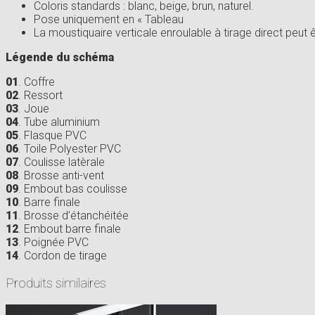
Coloris standards : blanc, beige, brun, naturel.
Pose uniquement en « Tableau
La moustiquaire verticale enroulable à tirage direct peut
Légende du schéma
01
. Coffre
02
. Ressort
03
. Joue
04
. Tube aluminium
05
. Flasque PVC
06
. Toile Polyester PVC
07
. Coulisse latèrale
08
. Brosse anti-vent
09
. Embout bas coulisse
10
. Barre finale
11
. Brosse d’étanchéitée
12
. Embout barre finale
13
. Poignée PVC
14
. Cordon de tirage
Produits similaires