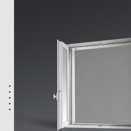
Autres produits intérieurs
Stores Extérieurs
Store screen coffre
Volets roulants
Store Brise soleil orientable
Store banne
Autres produits extérieurs
Motorisation
Moustiquaires
Moustiquaire cadre fixe
Moustiquaire verticale enroulable
Moustiquaire latérale plissée
Moustiquaire accès libre
Moustiquaire latérale enroulable
Téléchargement
25 ans
Actualités
Contact
Recherche
pour :