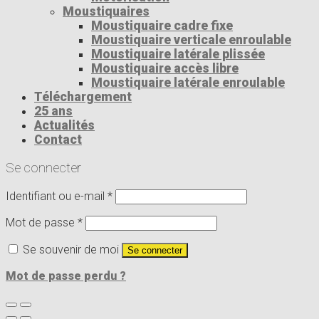
Moustiquaires
Moustiquaire cadre fixe
Moustiquaire verticale enroulable
Moustiquaire latérale plissée
Moustiquaire accès libre
Moustiquaire latérale enroulable
Téléchargement
25 ans
Actualités
Contact
Se connecter
Identifiant ou e-mail
*
Mot de passe
*
Se souvenir de moi
Se connecter
Mot de passe perdu ?