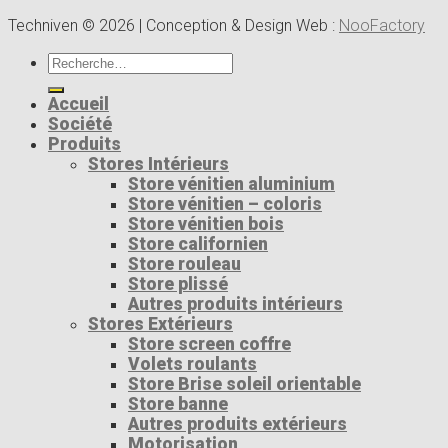
Techniven © 2026 | Conception & Design Web :
NooFactory
Recherche
pour :
Accueil
Société
Produits
Stores Intérieurs
Store vénitien aluminium
Store vénitien – coloris
Store vénitien bois
Store californien
Store rouleau
Store plissé
Autres produits intérieurs
Stores Extérieurs
Store screen coffre
Volets roulants
Store Brise soleil orientable
Store banne
Autres produits extérieurs
Motorisation