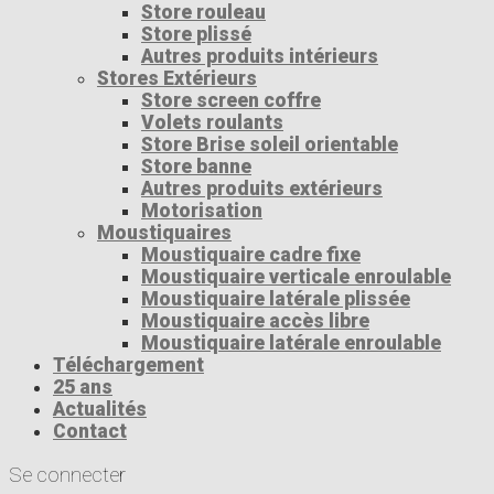
Store rouleau
Store plissé
Autres produits intérieurs
Stores Extérieurs
Store screen coffre
Volets roulants
Store Brise soleil orientable
Store banne
Autres produits extérieurs
Motorisation
Moustiquaires
Moustiquaire cadre fixe
Moustiquaire verticale enroulable
Moustiquaire latérale plissée
Moustiquaire accès libre
Moustiquaire latérale enroulable
Téléchargement
25 ans
Actualités
Contact
Se connecter