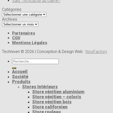
Saïd : l’efficacité au calme !
Catégories
Catégories
Archives
Archives
Partenaires
CGV
Mentions Légales
Techniven © 2026 | Conception & Design Web :
NooFactory
Recherche
pour :
Accueil
Société
Produits
Stores Intérieurs
Store vénitien aluminium
Store vénitien – coloris
Store vénitien bois
Store californien
Store rouleau