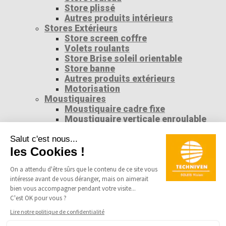
Store plissé
Autres produits intérieurs
Stores Extérieurs
Store screen coffre
Volets roulants
Store Brise soleil orientable
Store banne
Autres produits extérieurs
Motorisation
Moustiquaires
Moustiquaire cadre fixe
Moustiquaire verticale enroulable
Moustiquaire latérale plissée
Moustiquaire accès libre
Moustiquaire latérale enroulable
Téléchargement
25 ans
Actualités
Contact
Se connecter