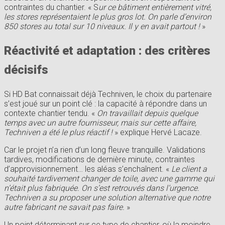
contraintes du chantier. « S
ur ce bâtiment entièrement vitré,
les stores représentaient le plus gros lot. On parle d’environ
850 stores au total sur 10 niveaux. Il y en avait partout !
»
Réactivité et adaptation : des critères
décisifs
Si HD Bat connaissait déjà Techniven, le choix du partenaire
s’est joué sur un point clé : la capacité à répondre dans un
contexte chantier tendu. «
On travaillait depuis quelque
temps avec un autre fournisseur, mais sur cette affaire,
Techniven a été le plus réactif !
» explique Hervé Lacaze.
Car le projet n’a rien d’un long fleuve tranquille. Validations
tardives, modifications de dernière minute, contraintes
d’approvisionnement… les aléas s’enchaînent. «
Le client a
souhaité tardivement changer de toile, avec une gamme qui
n’était plus fabriquée. On s’est retrouvés dans l’urgence.
Techniven a su proposer une solution alternative que notre
autre fabricant ne savait pas faire.
»
Un point déterminant sur ce type de chantier, où la moindre