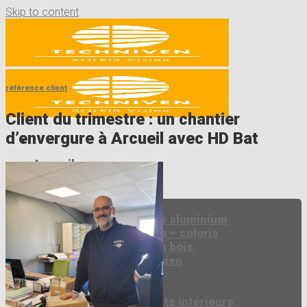
Skip to content
référence client
Client du trimestre : un chantier
d’envergure à Arcueil avec HD Bat
Accueil
Société
Produits
Stores Intérieurs
Store vénitien aluminium
Store vénitien – coloris
Store vénitien bois
Store californien
Store rouleau
Store plissé
Autres produits intérieurs