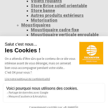
Volets roulants
Store Brise soleil orientable
Store banne
Autres produits extérieurs
Motorisation
Moustiquaires
Moustiquaire cadre fixe
Moustiquaire verticale enroulable
Moustiquaire latérale plissée
Moustiquaire accès libre
Moustiquaire latérale enroulable
Téléchargement
25 ans
Actualités
Contact
Se connecter
Identifiant ou e-mail
*
Mot de passe
*
Se souvenir de moi
Se connecter