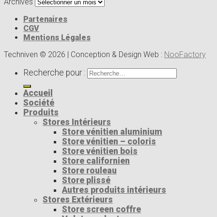
Archives
Partenaires
CGV
Mentions Légales
Techniven © 2026 | Conception & Design Web :
NooFactory
Recherche pour :
Accueil
Société
Produits
Stores Intérieurs
Store vénitien aluminium
Store vénitien – coloris
Store vénitien bois
Store californien
Store rouleau
Store plissé
Autres produits intérieurs
Stores Extérieurs
Store screen coffre