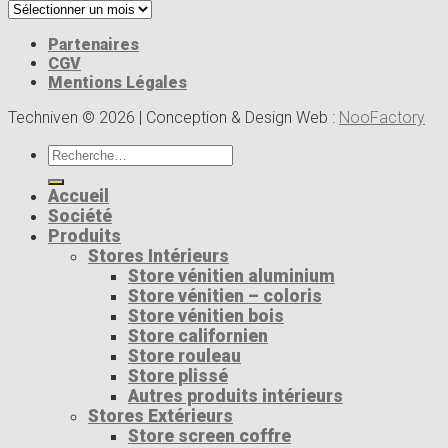
Archives
Partenaires
CGV
Mentions Légales
Techniven © 2026 | Conception & Design Web :
NooFactory
Recherche
pour :
Accueil
Société
Produits
Stores Intérieurs
Store vénitien aluminium
Store vénitien – coloris
Store vénitien bois
Store californien
Store rouleau
Store plissé
Autres produits intérieurs
Stores Extérieurs
Store screen coffre