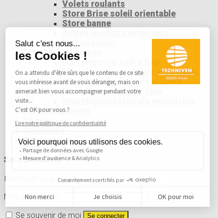
Volets roulants
Store Brise soleil orientable
Store banne
Autres produits extérieurs
Motorisation
Moustiquaires
Moustiquaire cadre fixe
Moustiquaire verticale enroulable
Moustiquaire latérale plissée
Moustiquaire accès libre
Moustiquaire latérale enroulable
Téléchargement
25 ans
Actualités
Contact
Se connecter
Identifiant ou e-mail
*
Mot de passe
*
Se souvenir de moi
Se connecter