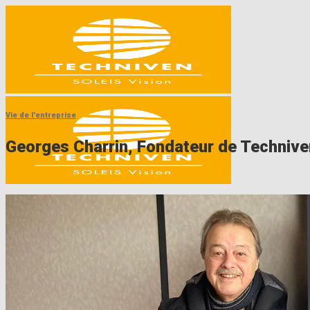
Skip
to
content
Vie de l'entreprise
Georges Charrin, Fondateur de Technive
Accueil
Société
Produits
Stores Intérieurs
Store vénitien aluminium
Store vénitien – coloris