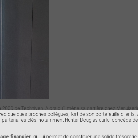
n 2000 de Techniven. Alors qu’il mène sa carrière chez Menuiserie
ec quelques proches collègues, fort de son portefeuille client
de partenaires clés, notamment Hunter Douglas qui lui concède des
tage financier
, qui lui permet de constituer une solide trésorerie