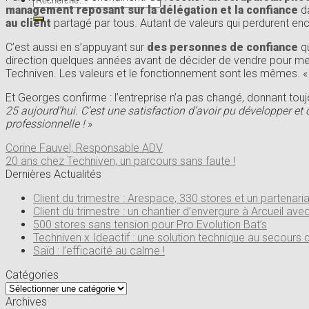
management reposant sur la délégation et la confiance
da
pour :
au client
partagé par tous. Autant de valeurs qui perdurent enco
C’est aussi en s’appuyant sur
des personnes de confiance
qu
direction quelques années avant de décider de vendre pour mener
Techniven. Les valeurs et le fonctionnement sont les mêmes. 
Et Georges confirme : l’entreprise n’a pas changé, donnant touj
25 aujourd’hui. C’est une satisfaction d’avoir pu développer et 
professionnelle !
»
Corine Fauvel, Responsable ADV
20 ans chez Techniven, un parcours sans faute !
Dernières Actualités
Client du trimestre : Arespace, 330 stores et un partenari
Client du trimestre : un chantier d’envergure à Arcueil ave
500 stores sans tension pour Pro Evolution Bat’s
Techniven x Ideactif : une solution technique au secours 
Saïd : l’efficacité au calme !
Catégories
Catégories
Archives