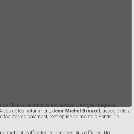
 de Flandre, l’entreprise est vendue. Georges intègre la
s. A ses côtés notamment,
Jean-Michel Brouxel
, associé clé à
 facilités de paiement, l’entreprise se monte à Pantin. En
 permettant d’affronter les périodes plus difficiles.
Un