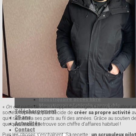
Store vénitien bois
Store californien
Store rouleau
Store plissé
Autres produits intérieurs
Stores Extérieurs
Store screen coffre
Volets roulants
Store Brise soleil orientable
Store banne
Autres produits extérieurs
Motorisation
Moustiquaires
Moustiquaire cadre fixe
Moustiquaire verticale enroulable
Moustiquaire latérale plissée
Moustiquaire accès libre
Moustiquaire latérale enroulable
«
On est partis de rien !
» rappelle Georges Charrin, fondateur e
Téléchargement
société repreneur, puis décide de
créer sa propre activité
av
25 ans
qui il rachètera ses parts au fil des années. Grâce au soutien 
Actualités
quelques mois, il retrouve son chiffre d’affaires habituel !
Contact
Puis les choses s’enchaînent. Sa recette :
un scrupuleux pilo
Recherche